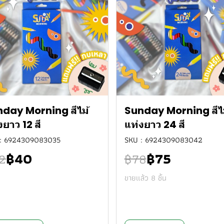
day Morning สีไม้
Sunday Morning สีไม
งยาว 12 สี
แท่งยาว 24 สี
: 6924309083035
SKU : 6924309083042
฿40
฿75
2
฿78
ขายแล้ว 8 ชิ้น