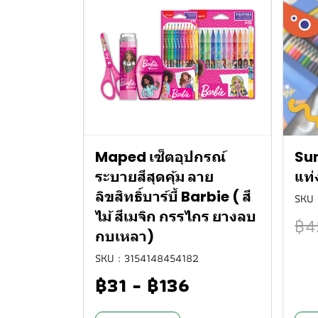
Maped เซ็ตอุปกรณ์
Sun
ระบายสีสุดคุ้ม ลาย
แท่
ลิขสิทธิ์บาร์บี้ Barbie ( สี
SKU 
ไม้ สีเมจิก กรรไกร ยางลบ
฿4
กบเหลา)
SKU : 3154148454182
฿31
-
฿136