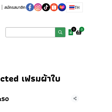
สมัครสมาชิก
TH
0
0
cted เฟรมผ้าใบ
x50
แชร์