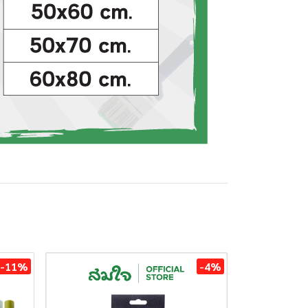
-11%
-4%