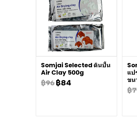
Somjai Selected ดินปั้น
Som
Air Clay 500g
แปร
฿84
ขน
฿96
฿7