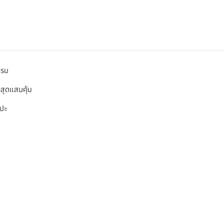
กรม
สุดแสนคุ้ม
ลปะ