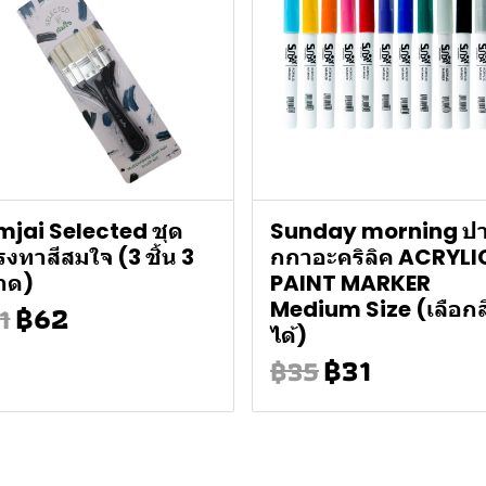
jai Selected ชุด
Sunday morning ป
งทาสีสมใจ (3 ชิ้น 3
กกาอะคริลิค ACRYLI
าด)
PAINT MARKER
฿62
Medium Size (เลือกส
1
ได้)
฿31
฿35