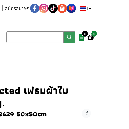
สมัครสมาชิก
TH
0
0
cted เฟรมผ้าใบ
.
3629
50x50cm
แชร์