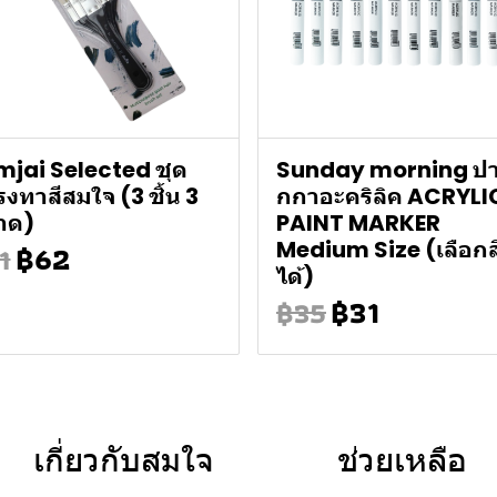
jai Selected ชุด
Sunday morning ป
งทาสีสมใจ (3 ชิ้น 3
กกาอะคริลิค ACRYLI
าด)
PAINT MARKER
฿62
Medium Size (เลือกส
1
ได้)
฿31
฿35
เกี่ยวกับสมใจ
ช่วยเหลือ