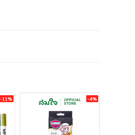
-11%
-4%