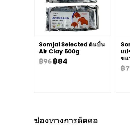
Somjai Selected ดินปั้น
Som
Air Clay 500g
แปร
฿84
ขน
฿96
฿7
ช่องทางการติดต่อ