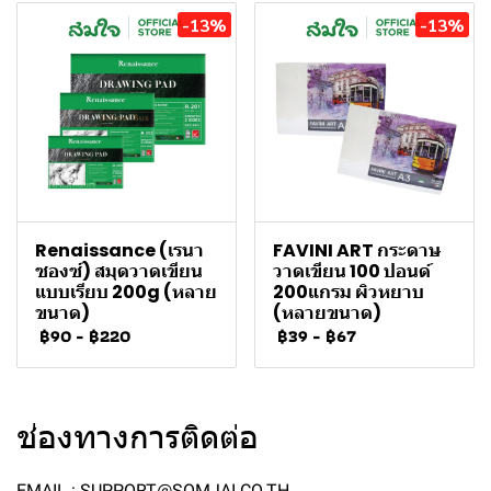
-13%
-13%
Renaissance (เรนา
FAVINI ART กระดาษ
ซองซ์) สมุดวาดเขียน
วาดเขียน 100 ปอนด์
แบบเรียบ 200g (หลาย
200แกรม ผิวหยาบ
ขนาด)
(หลายขนาด)
฿90
-
฿220
฿39
-
฿67
ช่องทางการติดต่อ
EMAIL : SUPPORT@SOMJAI.CO.TH