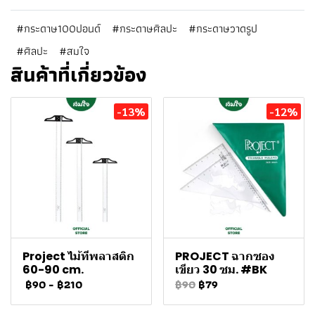
#กระดาษ100ปอนด์
#กระดาษศิลปะ
#กระดาษวาดรูป
#ศิลปะ
#สมใจ
สินค้าที่เกี่ยวข้อง
-13%
-12%
Project ไม้ทีพลาสติก
PROJECT ฉากซอง
60-90 cm.
เขียว 30 ซม. #BK
฿90
-
฿210
฿90
฿79