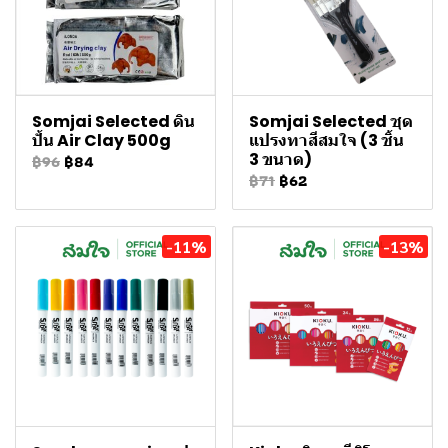
Somjai Selected ดิน
Somjai Selected ชุด
ปั้น Air Clay 500g
แปรงทาสีสมใจ (3 ชิ้น
3 ขนาด)
฿96
฿84
฿71
฿62
-11%
-13%