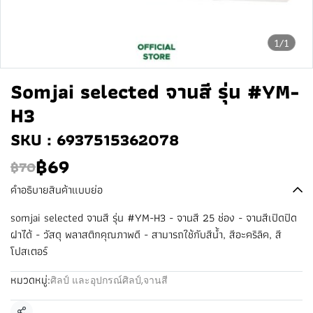
1/1
Somjai selected จานสี รุ่น #YM-
H3
SKU : 6937515362078
฿69
฿70
คำอธิบายสินค้าแบบย่อ
somjai selected จานสี รุ่น #YM-H3 - จานสี 25 ช่อง - จานสีเปิดปิด
ฝาได้ - วัสดุ พลาสติกคุณภาพดี - สามารถใช้กับสีน้ำ, สีอะคริลิค, สี
โปสเตอร์
หมวดหมู่:
ศิลป์ และอุปกรณ์ศิลป์
,
จานสี