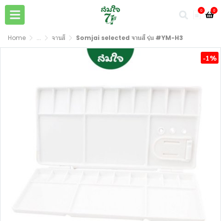
0
0
Home
...
จานสี
Somjai selected จานสี รุ่น #YM-H3
-1%