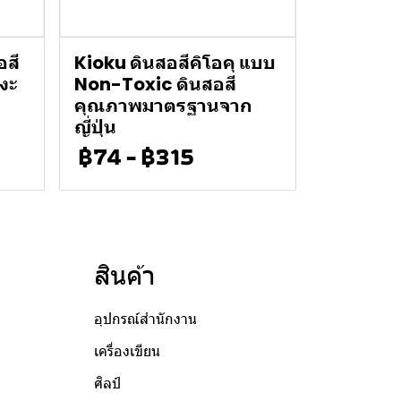
อสี
Kioku ดินสอสีคิโอคุ แบบ
งงะ
Non-Toxic ดินสอสี
คุณภาพมาตรฐานจาก
ญี่ปุ่น
฿74
-
฿315
สินค้า
อุปกรณ์สำนักงาน
เครื่องเขียน
ศิลป์