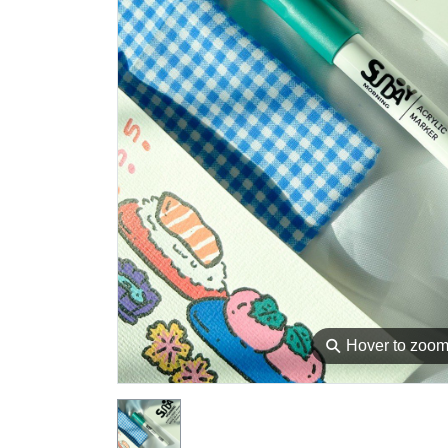
⚲
Hover to zoo