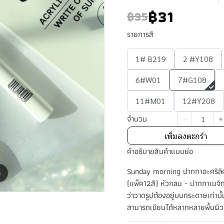
฿31
฿35
รายการสี
1# B219
2 #Y108
6#W01
7#G108
11#M01
12#Y208
จำนวน
เพิ่มลงตะกร้า
คำอธิบายสินค้าแบบย่อ
Sunday morning ปากกาอะคริล
m
(แพ็ค12สี) หัวกลม - ปากกาเมจิก
ว่าวาดรูปต้องอยู่บนกระดาษเท่านั้
สามารถเขียนได้หลากหลายพื้นผิว