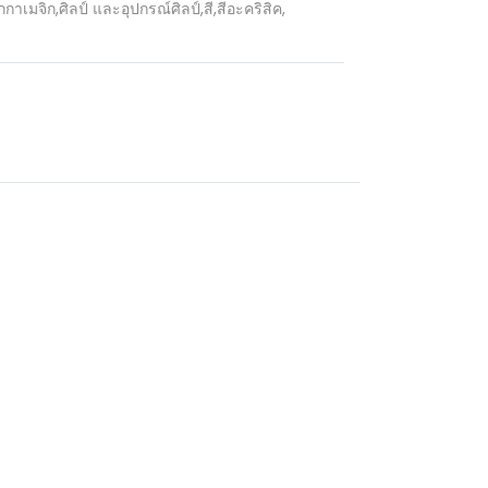
กกาเมจิก
,
ศิลป์ และอุปกรณ์ศิลป์
,
สี
,
สีอะคริสิค
,