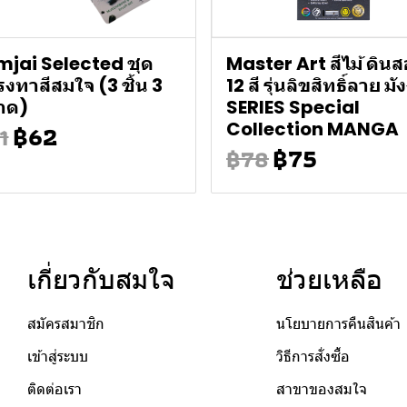
jai Selected ชุด
Master Art สีไม้ ดินส
งทาสีสมใจ (3 ชิ้น 3
12 สี รุ่นลิขสิทธิ์ลาย มั
าด)
SERIES Special
฿62
Collection MANGA
1
฿75
฿78
เกี่ยวกับสมใจ
ช่วยเหลือ
สมัครสมาชิก
นโยบายการคืนสินค้า
เข้าสู่ระบบ
วิธีการสั่งซื้อ
ติดต่อเรา
สาขาของสมใจ