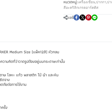
หมวดหมู่:
เครื่องเขียน
,
ปากกา
,
ปา
สีอะคริลิกเกรดอาร์ตติส
แชร์
KER Medium Size (แพ็ค12สี) หัวกลม
ความคิดที่ว่าวาดรูปต้องอยู่บนกระดาษเท่านั้น
ะดาษ โลหะ แก้ว พลาสติก ไม้ ผ้า และหิน
่ซีดจาง
อดภัยต่อการใช้งาน
ครั้ง