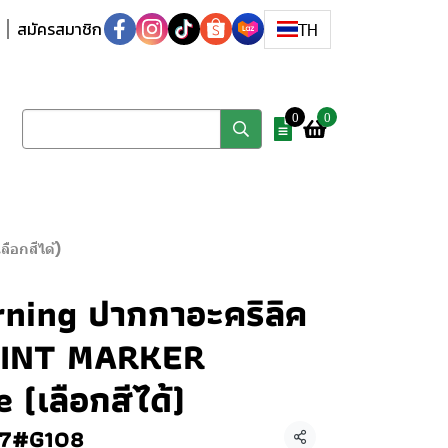
สมัครสมาชิก
TH
0
0
อกสีได้)
ning ปากกาอะคริลิค
AINT MARKER
(เลือกสีได้)
7#G108
แชร์