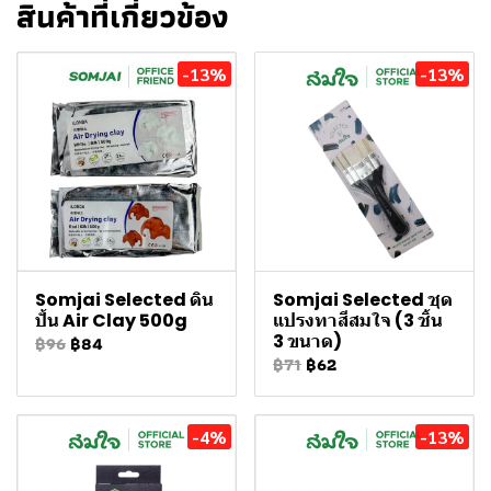
สินค้าที่เกี่ยวข้อง
-13%
-13%
Somjai Selected ดิน
Somjai Selected ชุด
ปั้น Air Clay 500g
แปรงทาสีสมใจ (3 ชิ้น
3 ขนาด)
฿96
฿84
฿71
฿62
-4%
-13%