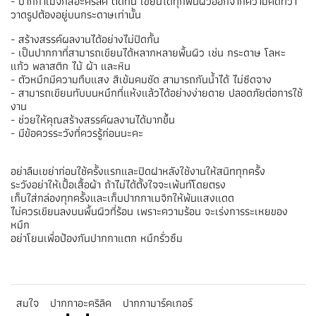
- ปากกาเมจิกสีอะคริลิค ติดทน เขียนได้ทุกพื้นผิวออกจากความคิดที่ว่า
วาดรูปต้องอยู่บนกระดาษเท่านั้น
- สร้างสรรค์ผลงานได้อย่างไม่ปิดกั้น
- เป็นปากกาที่สามารถเขียนได้หลากหลายพื้นผิว เช่น กระดาษ โลหะ
แก้ว พลาสติก ไม้ ผ้า และหิน
- ตัวหมึกมีความทึบแสง สีเข้มคมชัด สามารถกันน้ำได้ ไม่ซีดจาง
- สามารถเขียนทับบนหมึกที่แห้งแล้วได้อย่างง่ายดาย ปลอดภัยต่อการใช้
งาน
- ช่วยให้คุณสร้างสรรค์ผลงานได้มากขึ้น
- มีข้อควรระวังที่ควรรู้ก่อนนะคะ
อย่าลืมเขย่าก่อนใช้ครั้งแรกและปิดฝาหลังใช้งานให้สนิททุกครั้ง
ระวังอย่าให้เปื้อเสื้อผ้า ถ้าไม่ได้ตั้งใจจะเพ้นท์โดยตรง
เก็บใส่กล่องทุกครั้งและเก็บปากกาเมจิกให้พ้นแสงแดด
ไม่ควรเขียนลงบนพื้นผิวที่ร้อน เพราะความร้อน จะเร่งการระเหยของ
หมึก
อย่าโยนเพื่อป้องกันปากกาแตก หมึกรั่วซึม
สมใจ
ปากกาอะคริลิค
ปากกามาร์คเกอร์