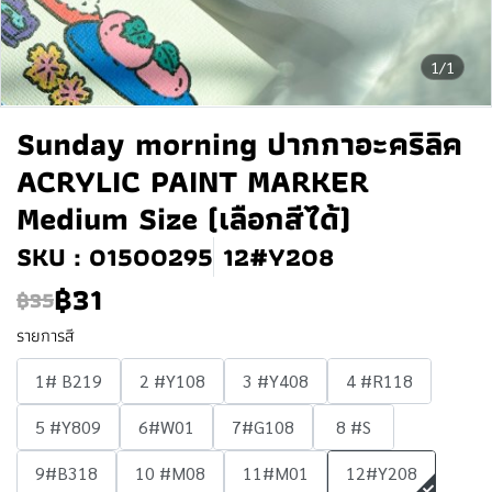
1/1
Sunday morning ปากกาอะคริลิค
ACRYLIC PAINT MARKER
Medium Size (เลือกสีได้)
SKU : 01500295
12#Y208
฿31
฿35
รายการสี
1# B219
2 #Y108
3 #Y408
4 #R118
5 #Y809
6#W01
7#G108
8 #S
9#B318
10 #M08
11#M01
12#Y208