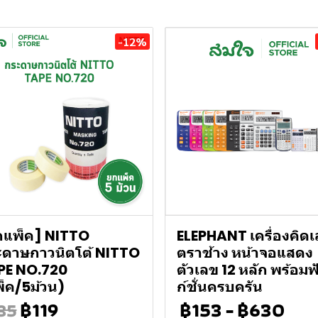
-12%
กแพ็ค] NITTO
ELEPHANT เครื่องคิด
ะดาษกาวนิตโต้ NITTO
ตราช้าง หน้าจอแสดง
PE NO.720
ตัวเลข 12 หลัก พร้อมฟ
็ค/5ม้วน)
ก์ชั่นครบครัน
฿119
฿153
-
฿630
35