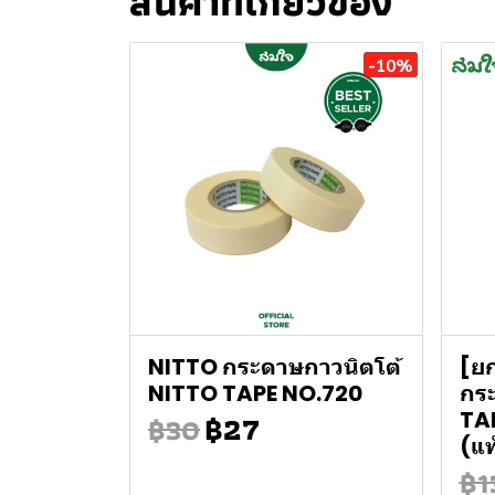
สินค้าที่เกี่ยวข้อง
-10%
NITTO กระดาษกาวนิตโต้
[ย
NITTO TAPE NO.720
กร
฿27
TA
฿30
(แพ
฿1