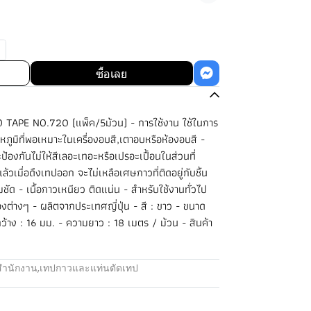
ซื้อเลย
 TAPE NO.720 (แพ็ค/5ม้วน) - การใช้งาน ใช้ในการ
ณหภูมิที่พอเหมาะในเครื่องอบสี,เตาอบหรือห้องอบสี -
ะป้องกันไม่ให้สีเลอะเทอะหรือเปรอะเปื้อนในส่วนที่
้วเมื่อดึงเทปออก จะไม่เหลือเศษกาวที่ติดอยู่กับชิ้น
ัด - เนื้อกาวเหนียว ติดแน่น - สำหรับใช้งานทั่วไป
ต่างๆ - ผลิตจากประเทศญี่ปุ่น - สี : ขาว - ขนาด
ว้าง : 16 มม. - ความยาว : 18 เมตร / ม้วน - สินค้า
สำนักงาน
,
เทปกาวและแท่นตัดเทป