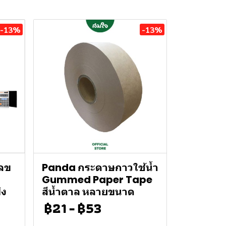
-13%
-13%
เลข
Panda กระดาษกาวใช้น้ำ
Gummed Paper Tape
ัง
สีน้ำตาล หลายขนาด
฿21
-
฿53