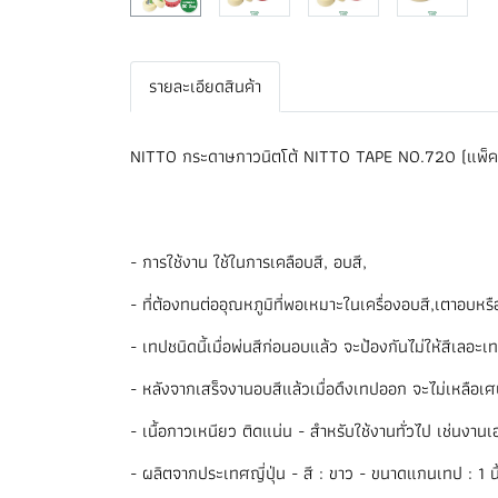
รายละเอียดสินค้า
NITTO กระดาษกาวนิตโต้ NITTO TAPE NO.720 (แพ็ค
- การใช้งาน ใช้ในการเคลือบสี, อบสี,
- ที่ต้องทนต่ออุณหภูมิที่พอเหมาะในเครื่องอบสี,เตาอบหรื
- เทปชนิดนี้เมื่อพ่นสีก่อนอบแล้ว จะป้องกันไม่ให้สีเลอะเ
- หลังจากเสร็จงานอบสีแล้วเมื่อดึงเทปออก จะไม่เหลือเศษ
- เนื้อกาวเหนียว ติดแน่น - สำหรับใช้งานทั่วไป เช่นง
- ผลิตจากประเทศญี่ปุ่น - สี : ขาว - ขนาดแกนเทป : 1 นิ