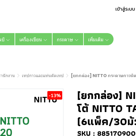
เข้าสู่ระบบ
ลป์
เครื่องเขียน
กระดาษ
เพิ่มเติม
สำนักงาน
เทปกาวและแท่นตัดเทป
[ยกกล่อง] NITTO กระดาษกาวนิต
[ยกกล่อง] 
-13%
โต้ NITTO 
(6แพ็ค/30ม้
SKU : 885170900