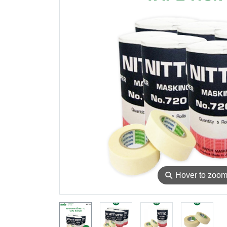
⚲
Hover to zoo