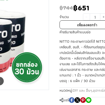
฿651
฿744
จำนวน
เพิ่มลงตะกร้า
คำอธิบายสินค้าแบบย่อ
NITTO กระดาษกาวนิตโต้ NITTO
เคลือบสี, อบสี, - ที่ต้องทนต่ออุ
เทปชนิดนี้เมื่อพ่นสีก่อนอบแล้ว จ
ต้องการ - หลังจากเสร็จงานอบสีแล
งานเลย และใช้ในการตัดเส้นให้คมช
เช่นงานเอกสาร กระดาษ และกล่อง
แกนเทป : 1 นิ้ว - ขนาดหน้าเทปก
บรรจุ : 6 แพ็ค / 30 ม้วน
m
หมวดหมู่:
DIY และ อื่นๆ
,
อุปกรณ์
แชร์