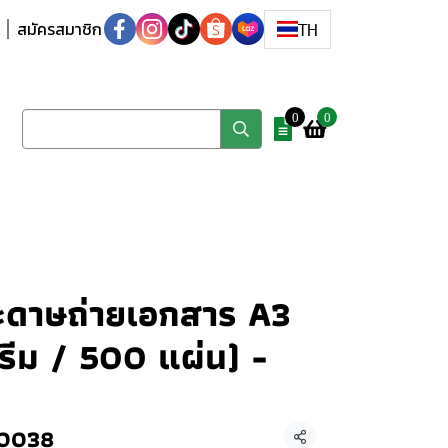
สมัครสมาชิก
TH
0
0
ดาษถ่ายเอกสาร A3
รีม / 500 แผ่น) -
00038
แชร์