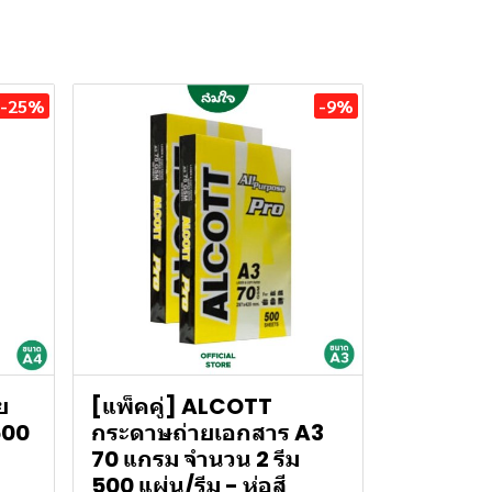
-25%
-9%
ย
[แพ็คคู่] ALCOTT
500
กระดาษถ่ายเอกสาร A3
70 แกรม จำนวน 2 รีม
500 แผ่น/รีม - ห่อสี