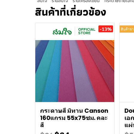
สมใจ
ร้านสมใจ
ร้านเครื่องเขียน
กระดาษถ่ายเอก
สินค้าที่เกี่ยวข้อง
-13%
สินค้าขา
กระดาษสี มิทาน Canson
Do
160แกรม 55x75ซม. คละ
เอ
สี
แผ่