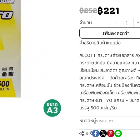
฿221
฿252
จำนวน
เพิ่มลงตะกร้า
คำอธิบายสินค้าแบบย่อ
ALCOTT กระดาษถ่ายเอกสาร A3 70
กระดาษขัดมัน มีความแกร่ง หนา 
เรียบเนียน สะอาดตา คุณภาพดี -
อเนกประสงค์ - ตัดด้วยเครื่อง R
กระดาษเคลือบมัน ช่วยป้องกันคว
เครื่องพิมพ์อิงค์เจ็ท เครื่องพิมพ์
กระดาษหนา : 70 แกรม - ขนาดก
บรรจุ 500 แผ่น/รีม
หมวดหมู่:
กระดาษ
แชร์