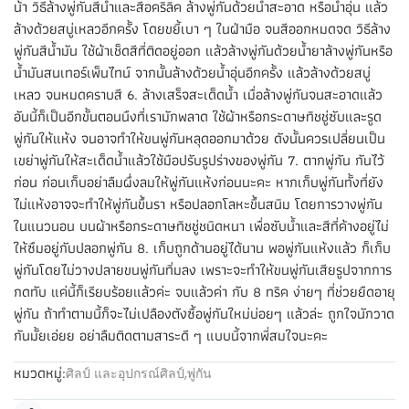
น้า วิธีล้างพู่กันสีน้ำและสีอคริลิค ล้างพู่กันด้วยน้ำสะอาด หรือน้ำอุ่น แล้ว
ล้างด้วยสบู่เหลวอีกครั้ง โดยขยี้เบา ๆ ในฝ่ามือ จนสีออกหมดจด วิธีล้าง
พู่กันสีน้ำมัน ใช้ผ้าเช็ดสีที่ติดอยู่ออก แล้วล้างพู่กันด้วยน้ำยาล้างพู่กันหรือ
น้ำมันสนเทอร์เพ็นไทน์ จากนั้นล้างด้วยน้ำอุ่นอีกครั้ง แล้วล้างด้วยสบู่
เหลว จนหมดคราบสี 6. ล้างเสร็จสะเด็ดน้ำ เมื่อล้างพู่กันจนสะอาดแล้ว
อันนี้ก็เป็นอีกขั้นตอนนึงที่เรามักพลาด ใช้ผ้าหรือกระดาษทิชชู่ซับและรูด
พู่กันให้แห้ง จนอาจทำให้ขนพู่กันหลุดออกมาด้วย ดังนั้นควรเปลี่ยนเป็น
เขย่าพู่กันให้สะเด็ดน้ำแล้วใช้มือปรับรูปร่างของพู่กัน 7. ตากพู่กัน กันไว้
ก่อน ก่อนเก็บอย่าลืมผึ่งลมให้พู่กันแห้งก่อนนะคะ หากเก็บพู่กันทั้งที่ยัง
ไม่แห้งอาจจะทำให้พู่กันขึ้นรา หรือปลอกโลหะขึ้นสนิม โดยการวางพู่กัน
ในแนวนอน บนผ้าหรือกระดาษทิชชู่ชนิดหนา เพื่อซับน้ำและสีที่ค้างอยู่ไม่
ให้ซึมอยู่กับปลอกพู่กัน 8. เก็บถูกด้านอยู่ได้นาน พอพู่กันแห้งแล้ว ก็เก็บ
พู่กันโดยไม่วางปลายขนพู่กันทิ่มลง เพราะจะทำให้ขนพู่กันเสียรูปจากการ
กดทับ แค่นี้ก็เรียบร้อยแล้วค่ะ จบแล้วค่า กับ 8 ทริค ง่ายๆ ที่ช่วยยืดอายุ
พู่กัน ถ้าทำตามนี้ก็จะไม่เปลืองตังซื้อพู่กันใหม่บ่อยๆ แล้วล่ะ ถูกใจนักวาด
กันมั้ยเอ่ยย อย่าลืมติดตามสาระดี ๆ แบบนี้จากพี่สมใจนะคะ
หมวดหมู่:
ศิลป์ และอุปกรณ์ศิลป์
,
พู่กัน