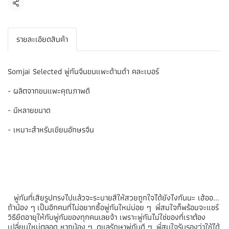
แชร์
รายละเอียดสินค้า
Somjai Selected พู่กันจีนขนแพะด้ามดำ คละเบอร์
- ผลิตจากขนแพะคุณภาพดี
- มีหลายขนาด
- เหมาะสำหรับเขียนอักษรจีน
พู่กันที่เสียรูปทรงไปแล้วจะระบายสีให้สวยถูกใจได้ยังไงกันนะ เฮ้ออ...
ถ้าน้อง ๆ เป็นอีกคนที่ไม่อยากซื้อพู่กันใหม่บ่อย ๆ พี่สมใจก็พร้อมจะแชร์
วิธียืดอายุให้กับพู่กันของทุกคนเลยจ้า เพราะพู่กันไม่ใช่ของที่เราต้อง
เปลี่ยนใหม่ตลอด หากน้อง ๆ ดูแลรักษาพู่กันดี ๆ พี่สมใจรับรองว่าใช้ได้