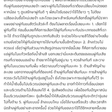
กับพู่กันของทุกคนเลยจ้า เพราะพู่กันไม่ใช่ของที่เราต้องเปลี่ยนใหม่ตลอด
หากน้อง ๆ ดูแลรักษาพู่กันดี ๆ พี่สมใจรับรองว่าใช้ได้ยาว ๆ ไม่ต้อง
เปลืองเงินซื้อใหม่เลยจ้า และโดยเฉพาะสำหรับคนที่เลือกซื้อพู่กันที่มีราคา
แพงอย่างพู่กันขนสัตว์แล้วล่ะก็ ต้องไม่พลาดเรื่องนี้เลยนะคะ 1. เลือกใช้
พู่กันที่ใช่ ก่อนอื่นเลยก็คือการเลือกใช้พู่กันที่เหมาะกับประเภทของสีที่เรา
จะใช้ ถ้าเราใช้พู่กันถูกประเภทกับสีแล้ว จะช่วยให้ระบายสีได้อย่างไหลลื่น
แถมยังช่วยให้พู่กันมีอายุการใช้งานที่นานขึ้นอีกด้วยนะ 2. ล้างด่วนไม่
ควรแช่ เชื่อว่าพู่กันส่วนมากเสียรูปทรงมาจากข้อนี้เลย ก็คือการที่เราชอบ
แช่พู่กันในแก้วหรือถังน้ำล้างสี บอกเลยว่านี่แหละต้นตอของขนพู่กันเสีย
ทรงที่เราชอบมองข้าม ถ้าอยากให้พู่กันอยู่นาน ๆ ควรล้างทันที และวาง
พู่กันในแนวขนานกับพื้น หรือวางบนที่วางพู่กันนะคะ 3. ด้ามสำคัญห้าม
ละเลย นอกจากขนพู่กันที่ต้องแคร์ ด้ามพู่กันก็อย่าลืมกันนะ การล้างพู่กัน
ควรระวังไม่ให้ด้ามพู่กันจุ่มอยู่ในน้ำ ยิ่งโดยเฉพาะการแช่พู่กันทิ้งไว้ จะ
ทำให้น้ำซึมขึ้นไปบริเวณปลอกพู่กันและด้าม อาจทำให้กาวที่เชื่อมปลอก
และบริเวณด้ามไม้เสื่อมลงได้ 4. จุ่มสีพอดีแปรง เพื่อป้องกันปัญหาสนิม
ขึ้นบริเวณปลอกโลหะ จุ่มสีหรือน้ำให้สัมผัสบริเวณขนพู่กันจะดีกว่าจุ่มลง
ไปทั้งด้าม 5. พู่กันแบบนี้ ล้างแบบไหน เมื่อใช้งานเสร็จแล้ว เสียเวลาสัก
นิดล้างพู่กันอย่างสะอาดครั้งนี้ ช่วยให้พู่กันของเราใช้ได้อีกหลายครั้งเลย