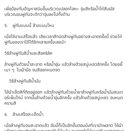
เพื่อป้องกันปัญหาสนิมขึ้นบริเวณปลอกโลหะ จุ่มสีหรือน้ำให้สัมผัส
บริเวณขนพู่กันจะดีกว่าจุ่มลงไปทั้งด้าม
5. พู่กันแบบนี้ ล้างแบบไหน
เมื่อใช้งานเสร็จแล้ว เสียเวลาสักนิดล้างพู่กันอย่างสะอาดครั้งนี้ ช่วยให้
พู่กันของเราใช้ได้อีกหลายครั้งเลยน้า
วิธีล้างพู่กันสีน้ำและสีอคริลิค
ล้างพู่กันด้วยน้ำสะอาด หรือน้ำอุ่น แล้วล้างด้วยสบู่เหลวอีกครั้ง โดยขยี้
เบา ๆ ในฝ่ามือ จนสีออกหมดจด
วิธีล้างพู่กันสีน้ำมัน
ใช้ผ้าเช็ดสีที่ติดอยู่ออก แล้วล้างพู่กันด้วยน้ำยาล้างพู่กันหรือน้ำมันสนเท
อร์เพ็นไทน์ จากนั้นล้างด้วยน้ำอุ่นอีกครั้ง แล้วล้างด้วยสบู่เหลว จนหมด
คราบสี
6. ล้างเสร็จสะเด็ดน้ำ
เมื่อล้างพู่กันจนสะอาดแล้ว อันนี้ก็เป็นอีกขั้นตอนนึงที่เรามักพลาด ใช้ผ้า
หรือกระดาษทิชชู่ซับและรูดพู่กันให้แห้ง จนอาจทำให้ขนพู่กันหลุดออกมา