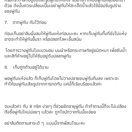
ด้วย ดังนั้นควรเปลี่ยนเป็นเขย่าพู่กันให้สะเด็ดน้ำแล้วใช้มือปรับรูปร่าง
ของพู่กัน
7. ตากพู่กัน กันไว้ก่อน
ก่อนเก็บอย่าลืมผึ่งลมให้พู่กันแห้งก่อนนะคะ หากเก็บพู่กันทั้งที่ยังไม่แห้ง
อาจจะทำให้พู่กันขึ้นรา หรือปลอกโลหะขึ้นสนิม
โดยการวางพู่กันในแนวนอน บนผ้าหรือกระดาษทิชชู่ชนิดหนา เพื่อซับน้ำ
และสีที่ค้างอยู่ไม่ให้ซึมอยู่กับปลอกพู่กัน
8. เก็บถูกด้านอยู่ได้นาน
พอพู่กันแห้งแล้ว ก็เก็บพู่กันโดยไม่วางปลายขนพู่กันทิ่มลง เพราะจะ
ทำให้ขนพู่กันเสียรูปจากการกดทับ แค่นี้ก็เรียบร้อยแล้วค่ะ
จบแล้วค่า กับ 8 ทริค ง่ายๆ ที่ช่วยยืดอายุพู่กัน ถ้าทำตามนี้ก็จะไม่เปลือง
ตังซื้อพู่กันใหม่บ่อยๆ แล้วล่ะ ถูกใจนักวาดกันมั้ยเอ่ยย
อย่าลืมติดตามสาระดี ๆ แบบนี้จากพี่สมใจนะคะ