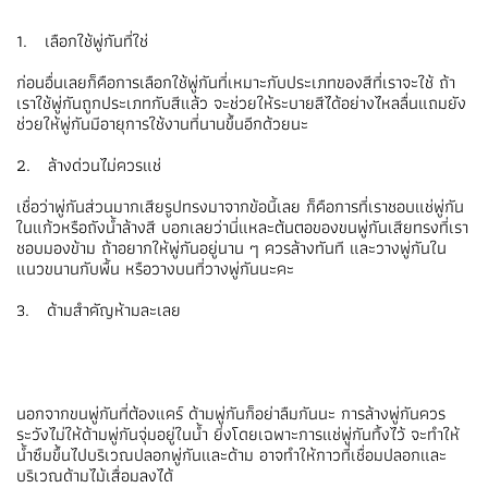
1. เลือกใช้พู่กันที่ใช่
ก่อนอื่นเลยก็คือการเลือกใช้พู่กันที่เหมาะกับประเภทของสีที่เราจะใช้ ถ้า
เราใช้พู่กันถูกประเภทกับสีแล้ว จะช่วยให้ระบายสีได้อย่างไหลลื่นแถมยัง
ช่วยให้พู่กันมีอายุการใช้งานที่นานขึ้นอีกด้วยนะ
2. ล้างด่วนไม่ควรแช่
เชื่อว่าพู่กันส่วนมากเสียรูปทรงมาจากข้อนี้เลย ก็คือการที่เราชอบแช่พู่กัน
ในแก้วหรือถังน้ำล้างสี บอกเลยว่านี่แหละต้นตอของขนพู่กันเสียทรงที่เรา
ชอบมองข้าม ถ้าอยากให้พู่กันอยู่นาน ๆ ควรล้างทันที และวางพู่กันใน
แนวขนานกับพื้น หรือวางบนที่วางพู่กันนะคะ
3. ด้ามสำคัญห้ามละเลย
นอกจากขนพู่กันที่ต้องแคร์ ด้ามพู่กันก็อย่าลืมกันนะ การล้างพู่กันควร
ระวังไม่ให้ด้ามพู่กันจุ่มอยู่ในน้ำ ยิ่งโดยเฉพาะการแช่พู่กันทิ้งไว้ จะทำให้
น้ำซึมขึ้นไปบริเวณปลอกพู่กันและด้าม อาจทำให้กาวที่เชื่อมปลอกและ
บริเวณด้ามไม้เสื่อมลงได้