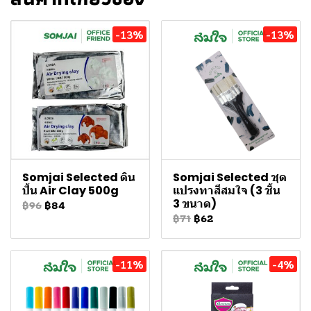
-13%
-13%
Somjai Selected ดิน
Somjai Selected ชุด
ปั้น Air Clay 500g
แปรงทาสีสมใจ (3 ชิ้น
3 ขนาด)
฿96
฿84
฿71
฿62
-11%
-4%