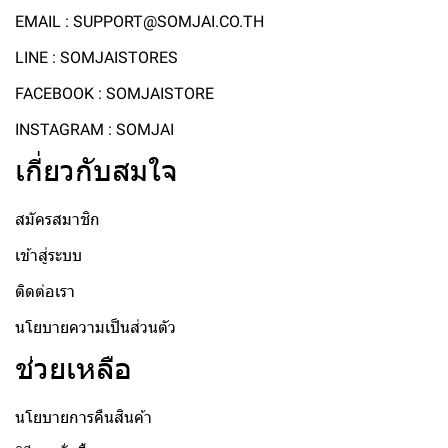
EMAIL : SUPPORT@SOMJAI.CO.TH
LINE : SOMJAISTORES
FACEBOOK : SOMJAISTORE
INSTAGRAM : SOMJAI
เกี่ยวกับสมใจ
สมัครสมาชิก
เข้าสู่ระบบ
ติดต่อเรา
นโยบายความเป็นส่วนตัว
ช่วยเหลือ
นโยบายการคืนสินค้า