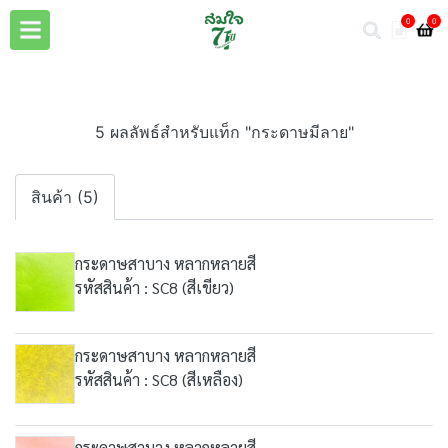
0
0
5 ผลลัพธ์สำหรับแท็ก "กระดาษมีลาย"
สินค้า (5)
กระดาษสาบาง หลากหลายสี
รหัสสินค้า : SC8 (สีเขียว)
กระดาษสาบาง หลากหลายสี
รหัสสินค้า : SC8 (สีเหลือง)
กระดาษสาบาง หลากหลายสี