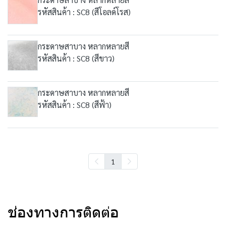
รหัสสินค้า : SC8 (สีโอลด์โรส)
กระดาษสาบาง หลากหลายสี
รหัสสินค้า : SC8 (สีขาว)
กระดาษสาบาง หลากหลายสี
รหัสสินค้า : SC8 (สีฟ้า)
1
ช่องทางการติดต่อ