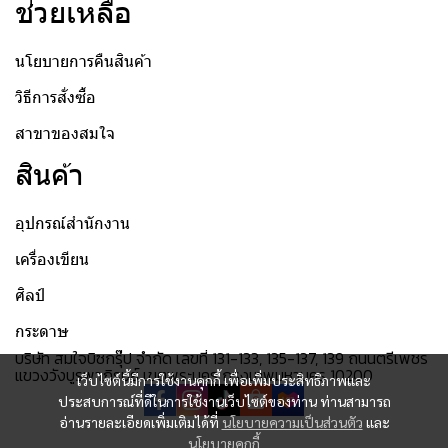
ช่วยเหลือ
นโยบายการคืนสินค้า
วิธีการสั่งซื้อ
สาขาของสมใจ
สินค้า
อุปกรณ์สำนักงาน
เครื่องเขียน
ศิลป์
กระดาษ
บริษัท สมใจบิซกรุ๊ป จำกัด เลขที่ 131-133, 135-137, 139 ถนนตรีเพชร
แขวงวังบูรพาภิรมย์ เขตพระนคร กรุงเทพมหานคร 10200
เว็บไซต์นี้มีการใช้งานคุกกี้ เพื่อเพิ่มประสิทธิภาพและ
ประสบการณ์ที่ดีในการใช้งานเว็บไซต์ของท่าน ท่านสามารถ
อ่านรายละเอียดเพิ่มเติมได้ที่
นโยบายความเป็นส่วนตัว
และ
นโยบายคุกกี้