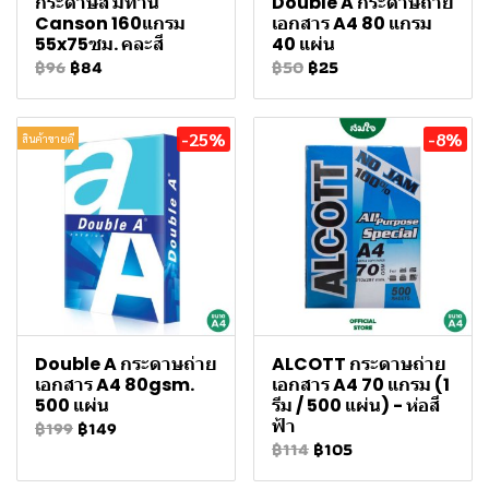
กระดาษสี มิทาน
Double A กระดาษถ่าย
Canson 160แกรม
เอกสาร A4 80 แกรม
55x75ซม. คละสี
40 แผ่น
฿96
฿84
฿50
฿25
-25%
-8%
สินค้าขายดี
Double A กระดาษถ่าย
ALCOTT กระดาษถ่าย
เอกสาร A4 80gsm.
เอกสาร A4 70 แกรม (1
500 แผ่น
รีม / 500 แผ่น) - ห่อสี
ฟ้า
฿199
฿149
฿114
฿105