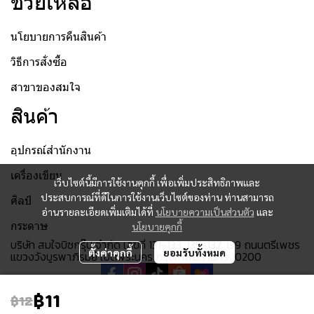
ช่วยเหลือ
นโยบายการคืนสินค้า
วิธีการสั่งซื้อ
สาขาของสมใจ
สินค้า
อุปกรณ์สำนักงาน
เครื่องเขียน
เว็บไซต์นี้มีการใช้งานคุกกี้ เพื่อเพิ่มประสิทธิภาพและ
ประสบการณ์ที่ดีในการใช้งานเว็บไซต์ของท่าน ท่านสามารถ
ศิลป์
อ่านรายละเอียดเพิ่มเติมได้ที่
นโยบายความเป็นส่วนตัว
และ
กระดาษ
นโยบายคุกกี้
บริษัท สมใจบิซกรุ๊ป จำกัด เลขที่ 131-133, 135-137, 139 ถนนตรีเพชร
ตั้งค่าคุกกี้
ยอมรับทั้งหมด
แขวงวังบูรพาภิรมย์ เขตพระนคร กรุงเทพมหานคร 10200
฿11
฿12