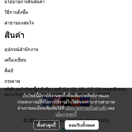
นโยบายการคืนสินค้า
วิธีการสั่งซื้อ
สาขาของสมใจ
สินค้า
อุปกรณ์สำนักงาน
เครื่องเขียน
ศิลป์
กระดาษ
บริษัท สมใจบิซกรุ๊ป จำกัด เลขที่ 131-133, 135-137, 139 ถนนตรีเพชร
แขวงวังบูรพาภิรมย์ เขตพระนคร กรุงเทพมหานคร 10200
เว็บไซต์นี้มีการใช้งานคุกกี้ เพื่อเพิ่มประสิทธิภาพและ
ประสบการณ์ที่ดีในการใช้งานเว็บไซต์ของท่าน ท่านสามารถ
อ่านรายละเอียดเพิ่มเติมได้ที่
นโยบายความเป็นส่วนตัว
และ
นโยบายคุกกี้
© 2023 SOMJAI ALL RIGHTS RESERVED
ตั้งค่าคุกกี้
ยอมรับทั้งหมด
Powered By
MakeWebEasy