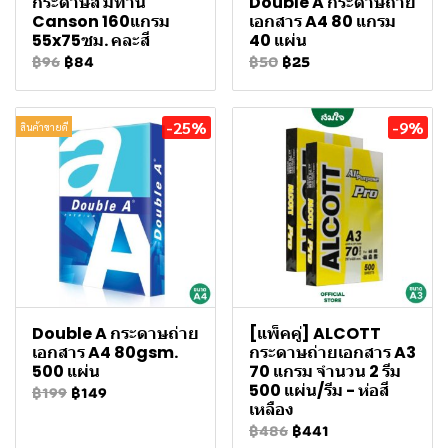
กระดาษสี มิทาน
Double A กระดาษถ่าย
Canson 160แกรม
เอกสาร A4 80 แกรม
55x75ซม. คละสี
40 แผ่น
฿96
฿84
฿50
฿25
-25%
-9%
สินค้าขายดี
Double A กระดาษถ่าย
[แพ็คคู่] ALCOTT
เอกสาร A4 80gsm.
กระดาษถ่ายเอกสาร A3
500 แผ่น
70 แกรม จำนวน 2 รีม
500 แผ่น/รีม - ห่อสี
฿199
฿149
เหลือง
฿486
฿441