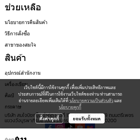
ช่วยเหลือ
นโยบายการคืนสินค้า
วิธีการสั่งซื้อ
สาขาของสมใจ
สินค้า
อุปกรณ์สำนักงาน
เครื่องเขียน
เว็บไซต์นี้มีการใช้งานคุกกี้ เพื่อเพิ่มประสิทธิภาพและ
ประสบการณ์ที่ดีในการใช้งานเว็บไซต์ของท่าน ท่านสามารถ
ศิลป์
อ่านรายละเอียดเพิ่มเติมได้ที่
นโยบายความเป็นส่วนตัว
และ
กระดาษ
นโยบายคุกกี้
บริษัท สมใจบิซกรุ๊ป จำกัด เลขที่ 131-133, 135-137, 139 ถนนตรีเพชร
ตั้งค่าคุกกี้
ยอมรับทั้งหมด
แขวงวังบูรพาภิรมย์ เขตพระนคร กรุงเทพมหานคร 10200
฿11