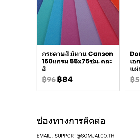
กระดาษสี มิทาน Canson
Do
160แกรม 55x75ซม. คละ
เอ
สี
แผ่
฿84
฿96
฿5
ช่องทางการติดต่อ
EMAIL : SUPPORT@SOMJAI.CO.TH