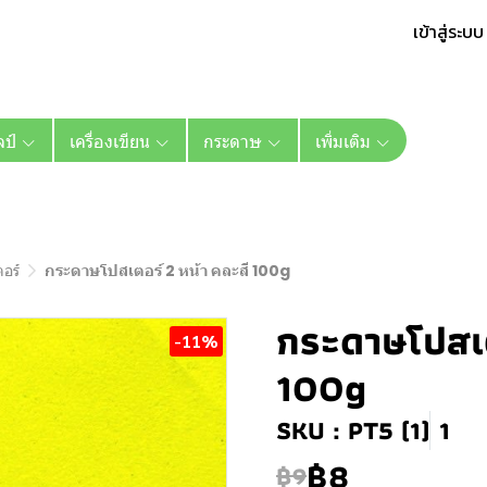
เข้าสู่ระบบ
ลป์
เครื่องเขียน
กระดาษ
เพิ่มเติม
อร์
กระดาษโปสเตอร์ 2 หน้า คละสี 100g
กระดาษโปสเต
-11%
100g
SKU : PT5 (1)
1
฿8
฿9