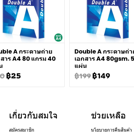
uble A กระดาษถ่าย
Double A กระดาษถ่า
กสาร A4 80 แกรม 40
เอกสาร A4 80gsm. 
น
แผ่น
฿25
฿149
0
฿199
เกี่ยวกับสมใจ
ช่วยเหลือ
สมัครสมาชิก
นโยบายการคืนสินค้า