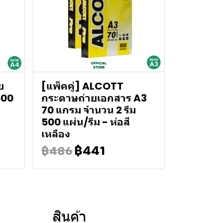
ย
[แพ็คคู่] ALCOTT
500
กระดาษถ่ายเอกสาร A3
70 แกรม จำนวน 2 รีม
500 แผ่น/รีม - ห่อสี
เหลือง
฿441
฿486
สินค้า