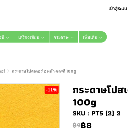
เข้าสู่ระบบ
ลป์
เครื่องเขียน
กระดาษ
เพิ่มเติม
อร์
กระดาษโปสเตอร์ 2 หน้า คละสี 100g
กระดาษโปสเต
-11%
100g
SKU : PT5 (2)
2
฿8
฿9