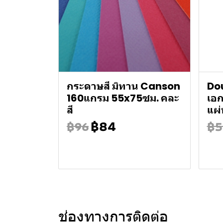
กระดาษสี มิทาน Canson
Do
160แกรม 55x75ซม. คละ
เอ
สี
แผ่
฿84
฿96
฿5
ช่องทางการติดต่อ