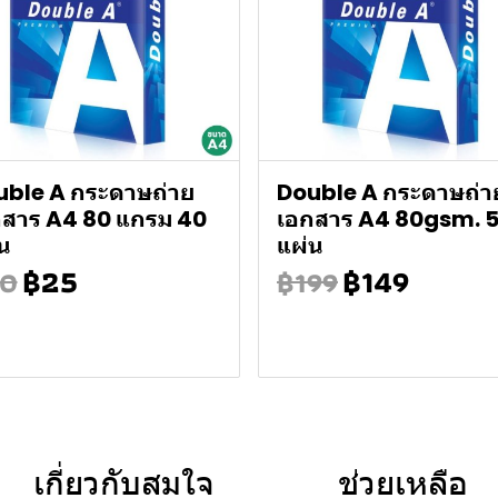
uble A กระดาษถ่าย
Double A กระดาษถ่า
กสาร A4 80 แกรม 40
เอกสาร A4 80gsm. 
น
แผ่น
฿25
฿149
0
฿199
เกี่ยวกับสมใจ
ช่วยเหลือ