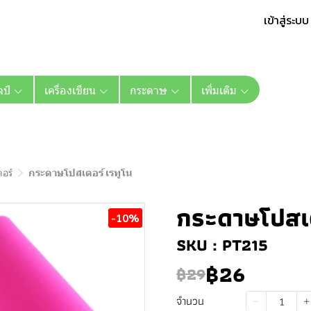
เข้าสู่ระบบ
ลป์
เครื่องเขียน
กระดาษ
เพิ่มเติม
อร์
กระดาษโปสเตอร์ เรทูโน
กระดาษโปสเต
-10%
SKU : PT215
฿26
฿29
จำนวน