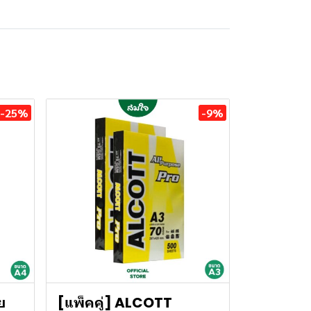
-25%
-9%
ย
[แพ็คคู่] ALCOTT