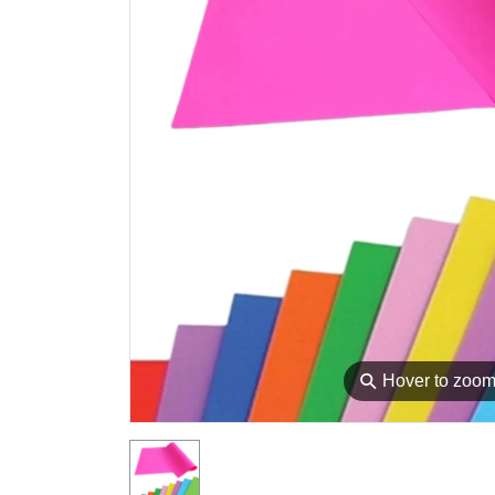
⚲
Hover to zoo