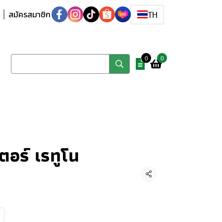
สมัครสมาชิก
TH
0
0
อร์ เรทูโน
แชร์