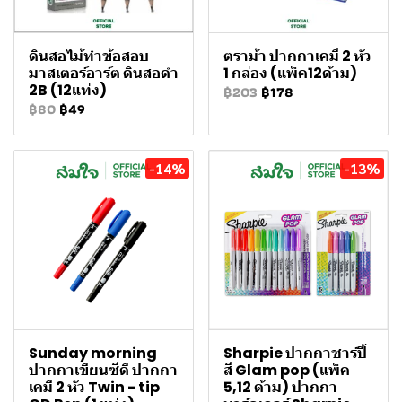
ดินสอไม้ทําข้อสอบ
ตราม้า ปากกาเคมี 2 หัว
มาสเตอร์อาร์ต ดินสอดำ
1 กล่อง (แพ็ค12ด้าม)
2B (12แท่ง)
฿203
฿178
฿80
฿49
-14%
-13%
Sunday morning
Sharpie ปากกาชาร์ปี้
ปากกาเขียนซีดี ปากกา
สี Glam pop (แพ็ค
เคมี 2 หัว Twin - tip
5,12 ด้าม) ปากกา