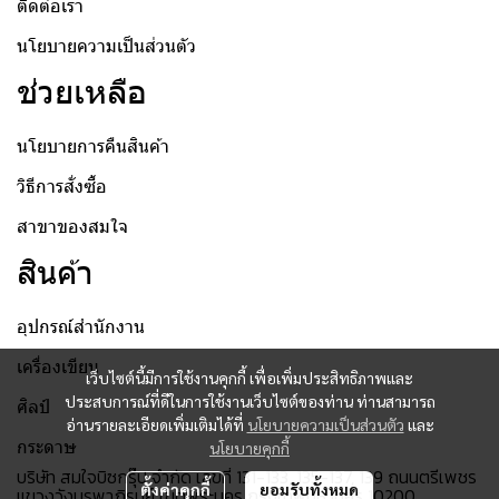
ติดต่อเรา
นโยบายความเป็นส่วนตัว
ช่วยเหลือ
นโยบายการคืนสินค้า
วิธีการสั่งซื้อ
สาขาของสมใจ
สินค้า
อุปกรณ์สำนักงาน
เครื่องเขียน
เว็บไซต์นี้มีการใช้งานคุกกี้ เพื่อเพิ่มประสิทธิภาพและ
ประสบการณ์ที่ดีในการใช้งานเว็บไซต์ของท่าน ท่านสามารถ
ศิลป์
อ่านรายละเอียดเพิ่มเติมได้ที่
นโยบายความเป็นส่วนตัว
และ
กระดาษ
นโยบายคุกกี้
บริษัท สมใจบิซกรุ๊ป จำกัด เลขที่ 131-133, 135-137, 139 ถนนตรีเพชร
ตั้งค่าคุกกี้
ยอมรับทั้งหมด
แขวงวังบูรพาภิรมย์ เขตพระนคร กรุงเทพมหานคร 10200