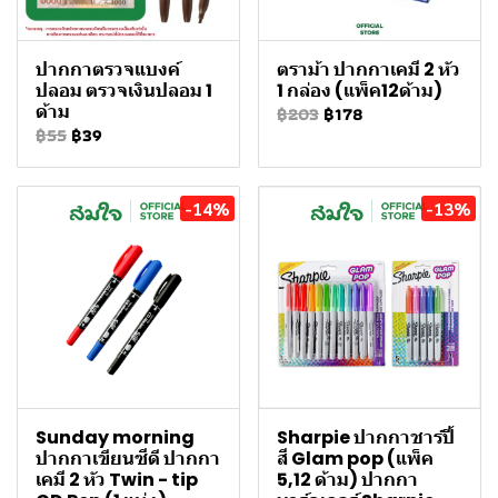
ปากกาตรวจแบงค์
ตราม้า ปากกาเคมี 2 หัว
ปลอม ตรวจเงินปลอม 1
1 กล่อง (แพ็ค12ด้าม)
ด้าม
฿203
฿178
฿55
฿39
-14%
-13%
Sunday morning
Sharpie ปากกาชาร์ปี้
ปากกาเขียนซีดี ปากกา
สี Glam pop (แพ็ค
เคมี 2 หัว Twin - tip
5,12 ด้าม) ปากกา