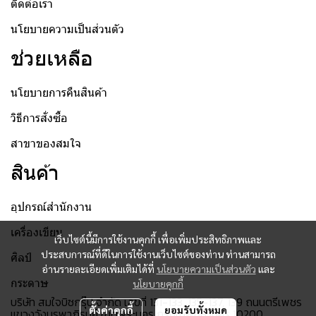
ติดต่อเรา
นโยบายความเป็นส่วนตัว
ช่วยเหลือ
นโยบายการคืนสินค้า
วิธีการสั่งซื้อ
สาขาของสมใจ
สินค้า
อุปกรณ์สำนักงาน
เครื่องเขียน
เว็บไซต์นี้มีการใช้งานคุกกี้ เพื่อเพิ่มประสิทธิภาพและ
ประสบการณ์ที่ดีในการใช้งานเว็บไซต์ของท่าน ท่านสามารถ
ศิลป์
อ่านรายละเอียดเพิ่มเติมได้ที่
นโยบายความเป็นส่วนตัว
และ
กระดาษ
นโยบายคุกกี้
บริษัท สมใจบิซกรุ๊ป จำกัด เลขที่ 131-133, 135-137, 139 ถนนตรีเพชร
ตั้งค่าคุกกี้
ยอมรับทั้งหมด
แขวงวังบูรพาภิรมย์ เขตพระนคร กรุงเทพมหานคร 10200