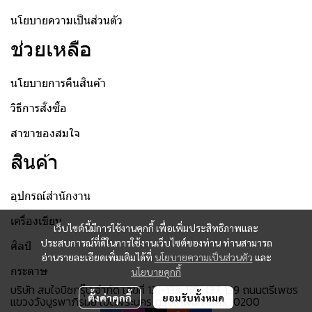
นโยบายความเป็นส่วนตัว
ช่วยเหลือ
นโยบายการคืนสินค้า
วิธีการสั่งซื้อ
สาขาของสมใจ
สินค้า
อุปกรณ์สำนักงาน
เครื่องเขียน
เว็บไซต์นี้มีการใช้งานคุกกี้ เพื่อเพิ่มประสิทธิภาพและ
ประสบการณ์ที่ดีในการใช้งานเว็บไซต์ของท่าน ท่านสามารถ
ศิลป์
อ่านรายละเอียดเพิ่มเติมได้ที่
นโยบายความเป็นส่วนตัว
และ
กระดาษ
นโยบายคุกกี้
บริษัท สมใจบิซกรุ๊ป จำกัด เลขที่ 131-133, 135-137, 139 ถนนตรีเพชร
ตั้งค่าคุกกี้
ยอมรับทั้งหมด
แขวงวังบูรพาภิรมย์ เขตพระนคร กรุงเทพมหานคร 10200