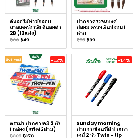
ดินสอไม้ทําข้อสอบ
ปากกาตรวจแบงค์
มาสเตอร์อาร์ต ดินสอดำ
ปลอม ตรวจเงินปลอม 1
2B (12แท่ง)
ด้าม
฿80
฿49
฿55
฿39
-12%
-14%
สินค้าขายดี
ตราม้า ปากกาเคมี 2 หัว
Sunday morning
1 กล่อง (แพ็ค12ด้าม)
ปากกาเขียนซีดี ปากกา
เคมี 2 หัว Twin - tip
฿203
฿178