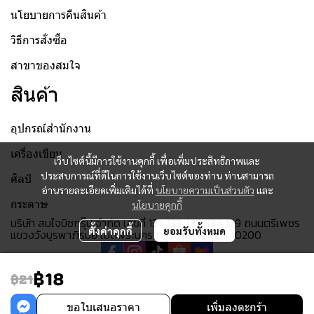
นโยบายการคืนสินค้า
วิธีการสั่งซื้อ
สาขาของสมใจ
สินค้า
อุปกรณ์สำนักงาน
เครื่องเขียน
เว็บไซต์นี้มีการใช้งานคุกกี้ เพื่อเพิ่มประสิทธิภาพและ
ประสบการณ์ที่ดีในการใช้งานเว็บไซต์ของท่าน ท่านสามารถ
ศิลป์
อ่านรายละเอียดเพิ่มเติมได้ที่
นโยบายความเป็นส่วนตัว
และ
กระดาษ
นโยบายคุกกี้
บริษัท สมใจบิซกรุ๊ป จำกัด เลขที่ 131-133, 135-137, 139 ถนนตรีเพชร
ตั้งค่าคุกกี้
ยอมรับทั้งหมด
แขวงวังบูรพาภิรมย์ เขตพระนคร กรุงเทพมหานคร 10200
฿18
฿21
© 2023 SOMJAI ALL RIGHTS RESERVED
ขอใบเสนอราคา
เพิ่มลงตะกร้า