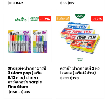
฿80
฿49
฿55
฿39
-13%
-12%
สินค้าขายดี
Sharpie ปากกาชาร์ปี้
ตราม้า ปากกาเคมี 2 หัว
สี Glam pop (แพ็ค
1 กล่อง (แพ็ค12ด้าม)
5,12 ด้าม) ปากกา
฿203
฿178
มาร์คเกอร์ Sharpie
Fine Glam
฿158
-
฿335