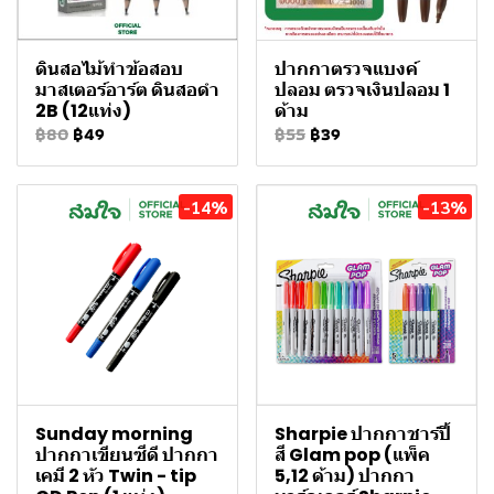
ดินสอไม้ทําข้อสอบ
ปากกาตรวจแบงค์
มาสเตอร์อาร์ต ดินสอดำ
ปลอม ตรวจเงินปลอม 1
2B (12แท่ง)
ด้าม
฿80
฿49
฿55
฿39
-14%
-13%
Sunday morning
Sharpie ปากกาชาร์ปี้
ปากกาเขียนซีดี ปากกา
สี Glam pop (แพ็ค
เคมี 2 หัว Twin - tip
5,12 ด้าม) ปากกา