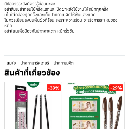
มีข้อควรระวังที่ควรรู้ก่อนนะคะ
อย่าลืมเขย่าก่อนใช้ครั้งแรกและปิดฝาหลังใช้งานให้สนิททุกครั้ง
เก็บใส่กล่องทุกครั้งและเก็บปากกาเมจิกให้พ้นแสงแดด
ไม่ควรเขียนลงบนพื้นผิวที่ร้อน เพราะความร้อน จะเร่งการระเหยของ
หมึก
อย่าโยนเพื่อป้องกันปากกาแตก หมึกรั่วซึม
สมใจ
ปากกามาร์คเกอร์
ปากกาเมจิก
สินค้าที่เกี่ยวข้อง
-39%
-29%