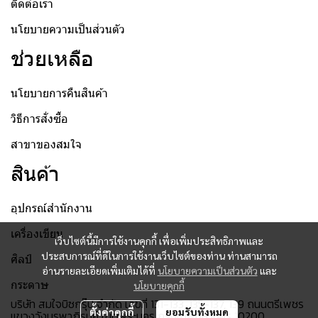
ติดต่อเรา
นโยบายความเป็นส่วนตัว
ช่วยเหลือ
นโยบายการคืนสินค้า
วิธีการสั่งซื้อ
สาขาของสมใจ
สินค้า
อุปกรณ์สำนักงาน
เครื่องเขียน
เว็บไซต์นี้มีการใช้งานคุกกี้ เพื่อเพิ่มประสิทธิภาพและ
ประสบการณ์ที่ดีในการใช้งานเว็บไซต์ของท่าน ท่านสามารถ
ศิลป์
อ่านรายละเอียดเพิ่มเติมได้ที่
นโยบายความเป็นส่วนตัว
และ
กระดาษ
นโยบายคุกกี้
บริษัท สมใจบิซกรุ๊ป จำกัด เลขที่ 131-133, 135-137, 139 ถนนตรีเพชร
ตั้งค่าคุกกี้
ยอมรับทั้งหมด
แขวงวังบูรพาภิรมย์ เขตพระนคร กรุงเทพมหานคร 10200