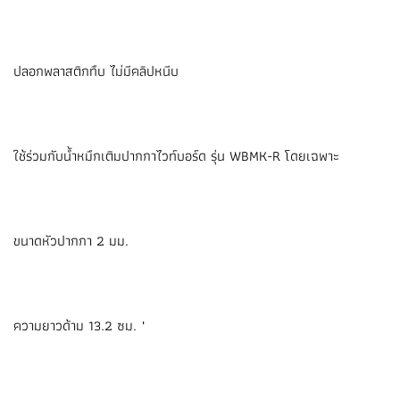
ปลอกพลาสติกทึบ ไม่มีคลิปหนีบ
ใช้ร่วมกับน้ำหมึกเติมปากกาไวท์บอร์ด รุ่น WBMK-R โดยเฉพาะ
ขนาดหัวปากกา 2 มม.
ความยาวด้าม 13.2 ซม. "