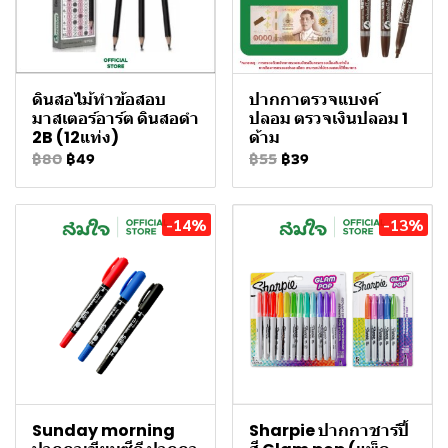
ดินสอไม้ทําข้อสอบ
ปากกาตรวจแบงค์
มาสเตอร์อาร์ต ดินสอดำ
ปลอม ตรวจเงินปลอม 1
2B (12แท่ง)
ด้าม
฿80
฿49
฿55
฿39
-14%
-13%
Sunday morning
Sharpie ปากกาชาร์ปี้