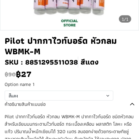
1/1
Pilot ปากกาไวท์บอร์ด หัวกลม
WBMK-M
SKU : 8851295511038
สีแดง
฿27
฿30
Option name 1
สีแดง
คำอธิบายสินค้าแบบย่อ
Pilot ปากกาไวท์บอร์ด หัวกลม WBMK-M ปากกาไวท์บอร์ด ชนิดหัวกลม
สำหรับเขียนบนกระดานไวท์บอร์ด กระเบื้องเคลือบ พลาสติก โลหะ หรือ
แก้ว ปริมาณน้ำหมึกเขียนได้ 320 เมตร ลบออกง่ายด้วยกระดาษทิชชู่
สามารถเติมน้ำหมึกได้ ด้ามอะลูมิเนียม จับถนัดมือ ใช้งานสะดวก ปลอก