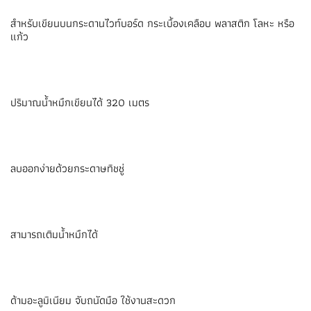
สำหรับเขียนบนกระดานไวท์บอร์ด กระเบื้องเคลือบ พลาสติก โลหะ หรือ
แก้ว
ปริมาณน้ำหมึกเขียนได้ 320 เมตร
ลบออกง่ายด้วยกระดาษทิชชู่
สามารถเติมน้ำหมึกได้
ด้ามอะลูมิเนียม จับถนัดมือ ใช้งานสะดวก