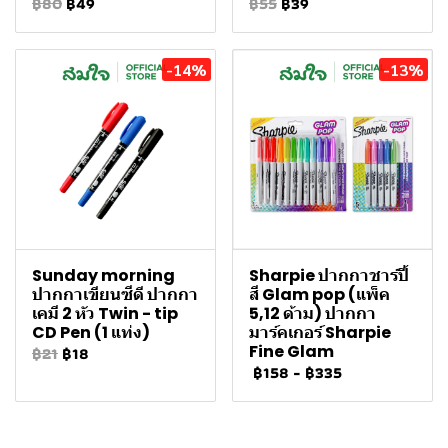
฿80
฿49
฿55
฿39
-14%
-13%
Sunday morning
Sharpie ปากกาชาร์ปี้
ปากกาเขียนซีดี ปากกา
สี Glam pop (แพ็ค
เคมี 2 หัว Twin - tip
5,12 ด้าม) ปากกา
CD Pen (1 แท่ง)
มาร์คเกอร์ Sharpie
Fine Glam
฿21
฿18
฿158
-
฿335