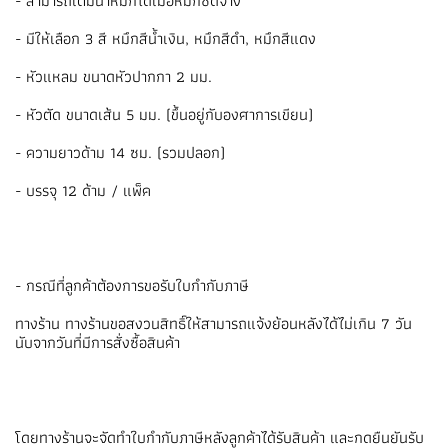
- สามารถเติมน้ำหมึกได้เมื่อหมึกซีดจาง
- มีให้เลือก 3 สี หมึกสีน้ำเงิน, หมึกสีดำ, หมึกสีแดง
- หัวแหลม ขนาดหัวปากกา 2 มม.
- หัวตัด ขนาดเส้น 5 มม. (ขึ้นอยู่กับองศาการเขียน)
- ความยาวด้าม 14 ซม. (รวมปลอก)
- บรรจุ 12 ด้าม / แพ็ค
- กรณีที่ลูกค้าต้องการขอรับใบกำกับภาษี
ทางร้าน ทางร้านขอสงวนสิทธิ์ให้สามารถแจ้งย้อนหลังได้ไม่เกิน 7 วัน
นับจากวันที่มีการสั่งซื้อสินค้า
โดยทางร้านจะจัดทำใบกำกับภาษีหลังลูกค้าได้รับสินค้า และกดยืนยันรับ