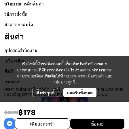
นโยบายการคืนสินค้า
วิธีการสั่งซื้อ
สาขาของสมใจ
สินค้า
อุปกรณ์สำนักงาน
เครื่องเขียน
เว็บไซต์นี้มีการใช้งานคุกกี้ เพื่อเพิ่มประสิทธิภาพและ
ประสบการณ์ที่ดีในการใช้งานเว็บไซต์ของท่าน ท่านสามารถ
ศิลป์
อ่านรายละเอียดเพิ่มเติมได้ที่
นโยบายความเป็นส่วนตัว
และ
กระดาษ
นโยบายคุกกี้
บริษัท สมใจบิซกรุ๊ป จำกัด เลขที่ 131-133, 135-137, 139 ถนนตรีเพชร
ตั้งค่าคุกกี้
ยอมรับทั้งหมด
แขวงวังบูรพาภิรมย์ เขตพระนคร กรุงเทพมหานคร 10200
฿178
฿203
© 2023 SOMJAI ALL RIGHTS RESERVED
เพิ่มลงตะกร้า
ซื้อเลย